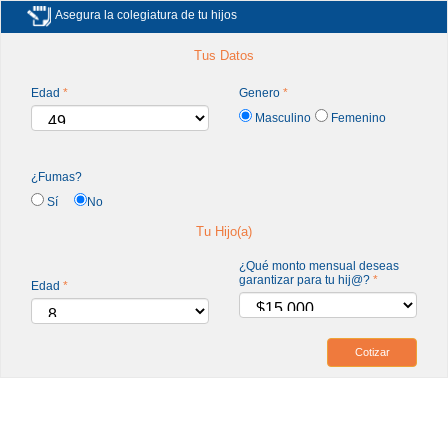
Asegura la colegiatura de tu hijos
Tus Datos
Edad
*
Genero
*
Masculino
Femenino
¿Fumas?
Sí
No
Tu Hijo(a)
¿Qué monto mensual deseas
garantizar para tu hij@?
*
Edad
*
Cotizar